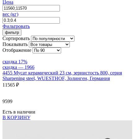
Цена
вес (кг)
Фильтровать
фильтр
Сортировать
Показывать
Отображение
скидка 17%
скидка — 1
966
4455
Мусат керамический 23 см, зернистость 800, серия
Sharpening steel, WUESTHOF, Золинген, Германия
11
565 ₽
9599
Есть в наличии
В КОРЗИНУ