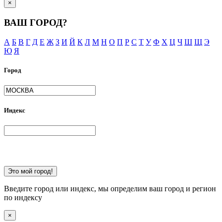
×
ВАШ ГОРОД?
А
Б
В
Г
Д
Е
Ж
З
И
Й
К
Л
М
Н
О
П
Р
С
Т
У
Ф
Х
Ц
Ч
Ш
Щ
Э
Ю
Я
Город
Индекс
Это мой город!
Введите город или индекс, мы определим ваш город и регион
по индексу
×