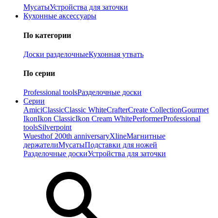
Мусаты
Устройства для заточки
Кухонные аксессуары
По категории
Доски разделочные
Кухонная утвать
По серии
Professional tools
Разделочные доски
Серии
Amici
Classic
Classic White
Crafter
Create Collection
Gourmet
Ikon
Ikon Classiс
Ikon Cream White
Performer
Professional
tools
Silverpoint
Wuesthof 200th anniversary
Xline
Магнитные
держатели
Мусаты
Подставки для ножей
Разделочные доски
Устройства для заточки