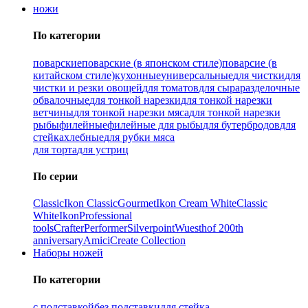
ножи
По категории
поварские
поварские (в японском стиле)
поварсие (в
китайском стиле)
кухонные
универсальные
для чистки
для
чистки и резки овощей
для томатов
для сыра
разделочные
обвалочные
для тонкой нарезки
для тонкой нарезки
ветчины
для тонкой нарезки мяса
для тонкой нарезки
рыбы
филейные
филейные для рыбы
для бутербродов
для
стейка
хлебные
для рубки мяса
для торта
для устриц
По серии
Classic
Ikon Classiс
Gourmet
Ikon Cream White
Classic
White
Ikon
Professional
tools
Crafter
Performer
Silverpoint
Wuesthof 200th
anniversary
Amici
Create Collection
Наборы ножей
По категории
с подставкой
без подставки
для стейка