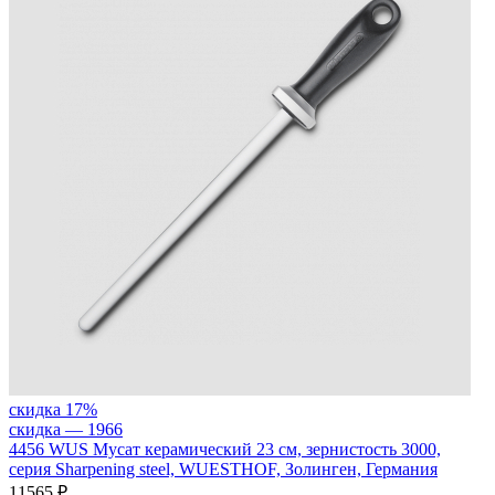
скидка 17%
скидка — 1
966
4456 WUS
Мусат керамический 23 см, зернистость 3000,
серия Sharpening steel, WUESTHOF, Золинген, Германия
11
565 ₽