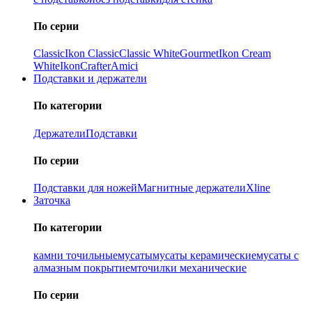
По серии
Classic
Ikon Classiс
Classic White
Gourmet
Ikon Cream
White
Ikon
Crafter
Amici
Подставки и держатели
По категории
Держатели
Подставки
По серии
Подставки для ножей
Магнитные держатели
Xline
Заточка
По категории
камни точильные
мусаты
мусаты керамические
мусаты с
алмазным покрытием
точилки механические
По серии