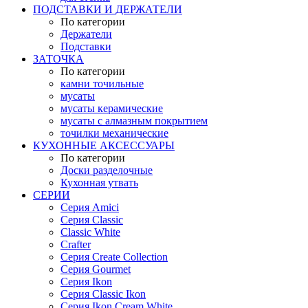
ПОДСТАВКИ И ДЕРЖАТЕЛИ
По категории
Держатели
Подставки
ЗАТОЧКА
По категории
камни точильные
мусаты
мусаты керамические
мусаты с алмазным покрытием
точилки механические
КУХОННЫЕ АКСЕССУАРЫ
По категории
Доски разделочные
Кухонная утвать
СЕРИИ
Серия Amici
Серия Classic
Classic White
Crafter
Серия Create Collection
Серия Gourmet
Серия Ikon
Серия Classic Ikon
Серия Ikon Cream White