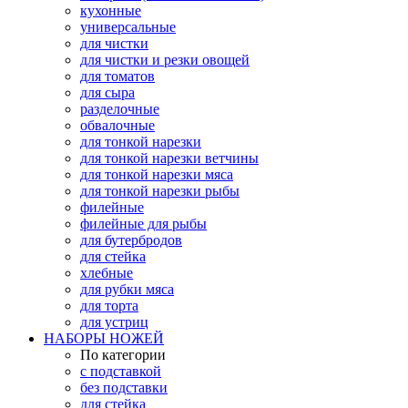
кухонные
универсальные
для чистки
для чистки и резки овощей
для томатов
для сыра
разделочные
обвалочные
для тонкой нарезки
для тонкой нарезки ветчины
для тонкой нарезки мяса
для тонкой нарезки рыбы
филейные
филейные для рыбы
для бутербродов
для стейка
хлебные
для рубки мяса
для торта
для устриц
НАБОРЫ НОЖЕЙ
По категории
с подставкой
без подставки
для стейка