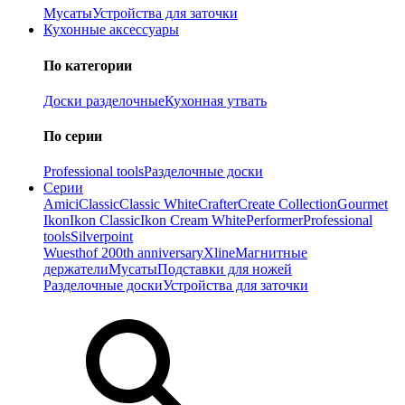
Мусаты
Устройства для заточки
Кухонные аксессуары
По категории
Доски разделочные
Кухонная утвать
По серии
Professional tools
Разделочные доски
Серии
Amici
Classic
Classic White
Crafter
Create Collection
Gourmet
Ikon
Ikon Classiс
Ikon Cream White
Performer
Professional
tools
Silverpoint
Wuesthof 200th anniversary
Xline
Магнитные
держатели
Мусаты
Подставки для ножей
Разделочные доски
Устройства для заточки