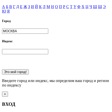
А
Б
В
Г
Д
Е
Ж
З
И
Й
К
Л
М
Н
О
П
Р
С
Т
У
Ф
Х
Ц
Ч
Ш
Щ
Э
Ю
Я
Город
Индекс
Это мой город!
Введите город или индекс, мы определим ваш город и регион
по индексу
×
ВХОД