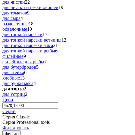
для чистки
22
для чистки и резки овощей
19
для томатов
9
для сыра
4
разделочные
18
обвалочные
10
для тонкой нарезки
17
для тонкой нарезки ветчины
12
для тонкой нарезки мяса
21
для тонкой нарезки рыбы
6
филейные
9
филейные для рыбы
7
для бутербродов
5
для стейка
6
хлебные
13
для рубки мяса
4
для торта
2
для устриц
2
Цена
Серии
Серия Classic
Серия Professional tools
Фильтровать
фильтр