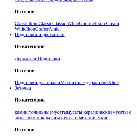
По серии
Classic
Ikon Classiс
Classic White
Gourmet
Ikon Cream
White
Ikon
Crafter
Amici
Подставки и держатели
По категории
Держатели
Подставки
По серии
Подставки для ножей
Магнитные держатели
Xline
Заточка
По категории
камни точильные
мусаты
мусаты керамические
мусаты с
алмазным покрытием
точилки механические
По серии