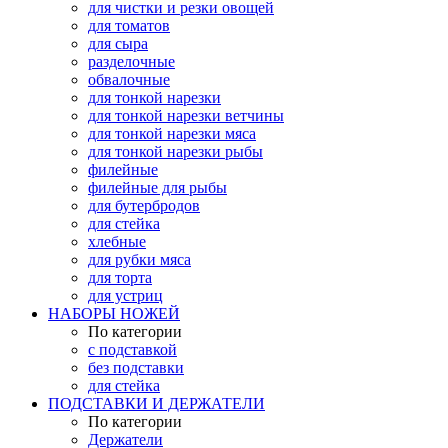
для чистки и резки овощей
для томатов
для сыра
разделочные
обвалочные
для тонкой нарезки
для тонкой нарезки ветчины
для тонкой нарезки мяса
для тонкой нарезки рыбы
филейные
филейные для рыбы
для бутербродов
для стейка
хлебные
для рубки мяса
для торта
для устриц
НАБОРЫ НОЖЕЙ
По категории
с подставкой
без подставки
для стейка
ПОДСТАВКИ И ДЕРЖАТЕЛИ
По категории
Держатели