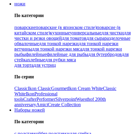
ножи
По категории
поварские
поварские (в японском стиле)
поварсие (в
китайском стиле)
кухонные
универсальные
для чистки
для
чистки и резки овощей
для томатов
для сыра
разделочные
обвалочные
для тонкой нарезки
для тонкой нарезки
ветчины
для тонкой нарезки мяса
для тонкой нарезки
рыбы
филейные
филейные для рыбы
для бутербродов
для
стейка
хлебные
для рубки мяса
для торта
для устриц
По серии
Classic
Ikon Classiс
Gourmet
Ikon Cream White
Classic
White
Ikon
Professional
tools
Crafter
Performer
Silverpoint
Wuesthof 200th
anniversary
Amici
Create Collection
Наборы ножей
По категории
с подставкой
без подставки
для стейка