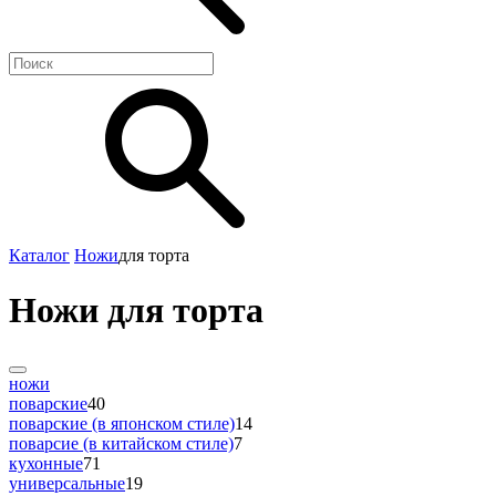
Каталог
Ножи
для торта
Ножи для торта
ножи
поварские
40
поварские (в японском стиле)
14
поварсие (в китайском стиле)
7
кухонные
71
универсальные
19