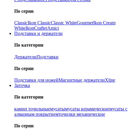
По серии
Classic
Ikon Classiс
Classic White
Gourmet
Ikon Cream
White
Ikon
Crafter
Amici
Подставки и держатели
По категории
Держатели
Подставки
По серии
Подставки для ножей
Магнитные держатели
Xline
Заточка
По категории
камни точильные
мусаты
мусаты керамические
мусаты с
алмазным покрытием
точилки механические
По серии