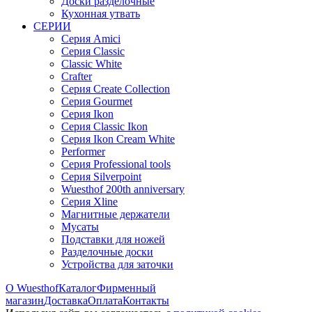
Доски разделочные
Кухонная утвать
СЕРИИ
Серия Amici
Серия Classic
Classic White
Crafter
Серия Create Collection
Серия Gourmet
Серия Ikon
Серия Classic Ikon
Серия Ikon Cream White
Performer
Серия Professional tools
Серия Silverpoint
Wuesthof 200th anniversary
Серия Xline
Магнитные держатели
Мусаты
Подставки для ножей
Разделочные доски
Устройства для заточки
О Wuesthof
Каталог
Фирменный
магазин
Доставка
Оплата
Контакты