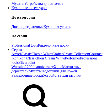
Мусаты
Устройства для заточки
Кухонные аксессуары
По категории
Доски разделочные
Кухонная утвать
По серии
Professional tools
Разделочные доски
Серии
Amici
Classic
Classic White
Crafter
Create Collection
Gourmet
Ikon
Ikon Classiс
Ikon Cream White
Performer
Professional
tools
Silverpoint
Wuesthof 200th anniversary
Xline
Магнитные
держатели
Мусаты
Подставки для ножей
Разделочные доски
Устройства для заточки