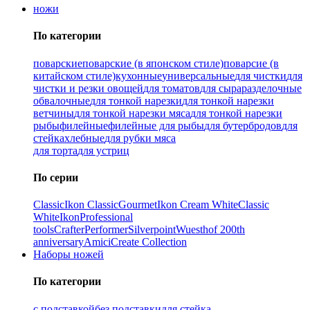
ножи
По категории
поварские
поварские (в японском стиле)
поварсие (в
китайском стиле)
кухонные
универсальные
для чистки
для
чистки и резки овощей
для томатов
для сыра
разделочные
обвалочные
для тонкой нарезки
для тонкой нарезки
ветчины
для тонкой нарезки мяса
для тонкой нарезки
рыбы
филейные
филейные для рыбы
для бутербродов
для
стейка
хлебные
для рубки мяса
для торта
для устриц
По серии
Classic
Ikon Classiс
Gourmet
Ikon Cream White
Classic
White
Ikon
Professional
tools
Crafter
Performer
Silverpoint
Wuesthof 200th
anniversary
Amici
Create Collection
Наборы ножей
По категории
с подставкой
без подставки
для стейка