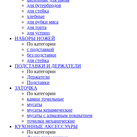
для бутербродов
для стейка
хлебные
для рубки мяса
для торта
для устриц
НАБОРЫ НОЖЕЙ
По категории
с подставкой
без подставки
для стейка
ПОДСТАВКИ И ДЕРЖАТЕЛИ
По категории
Держатели
Подставки
ЗАТОЧКА
По категории
камни точильные
мусаты
мусаты керамические
мусаты с алмазным покрытием
точилки механические
КУХОННЫЕ АКСЕССУАРЫ
По категории