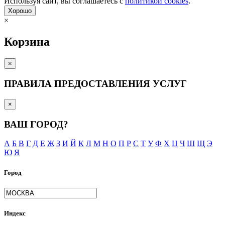
Используя сайт, вы согла­шаетесь с
политикой cookies
.
Хорошо
×
Корзина
×
ПРАВИЛА ПРЕДОСТАВЛЕНИЯ УСЛУГ
×
ВАШ ГОРОД?
А
Б
В
Г
Д
Е
Ж
З
И
Й
К
Л
М
Н
О
П
Р
С
Т
У
Ф
Х
Ц
Ч
Ш
Щ
Э
Ю
Я
Город
Индекс