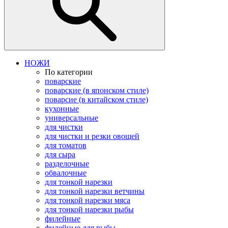
НОЖИ
По категории
поварские
поварские (в японском стиле)
поварсие (в китайском стиле)
кухонные
универсальные
для чистки
для чистки и резки овощей
для томатов
для сыра
разделочные
обвалочные
для тонкой нарезки
для тонкой нарезки ветчины
для тонкой нарезки мяса
для тонкой нарезки рыбы
филейные
филейные для рыбы